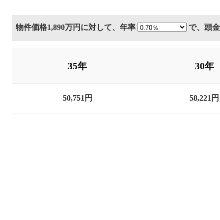
物件価格
1,890万円
に対して、
年率
で、
頭
35年
30年
50,751円
58,221円