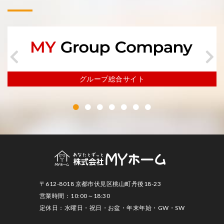
グループ総合サイト
〒612-8018 京都市伏見区桃山町丹後18-23
営業時間：10:00～18:30
定休日：水曜日・祝日・お盆・年末年始・GW・SW