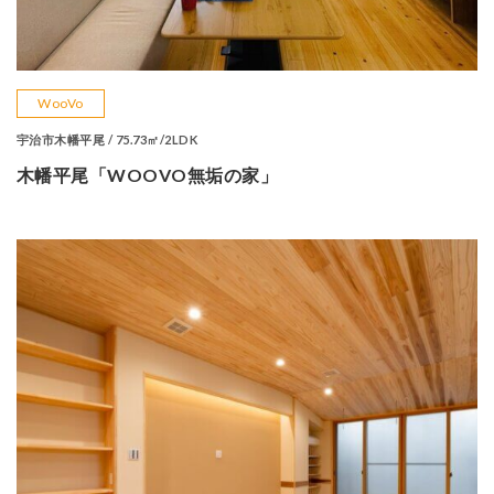
WooVo
宇治市木幡平尾 / 75.73㎡/2LDK
木幡平尾「WOOVO無垢の家」