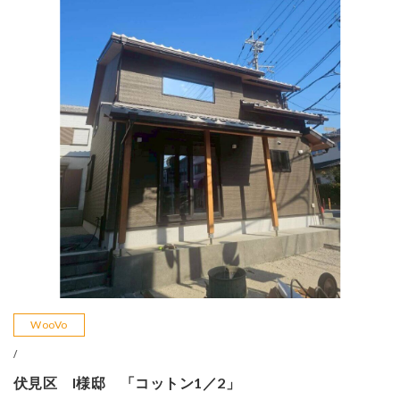
WooVo
/
伏見区 I様邸 「コットン1／2」