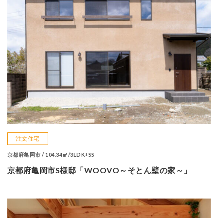
注文住宅
京都府亀岡市 / 104.34㎡/3LDK+SS
京都府亀岡市S様邸「WOOVO～そとん壁の家～」