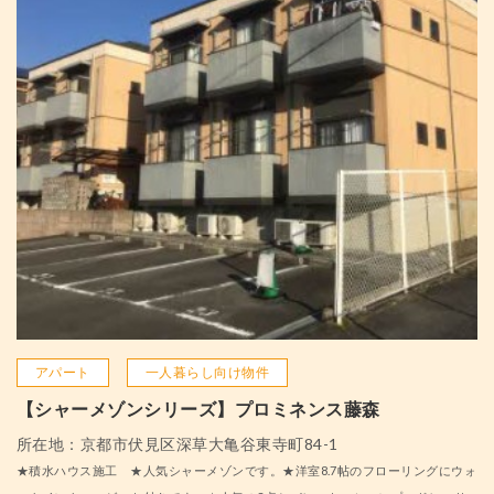
アパート
一人暮らし向け物件
【シャーメゾンシリーズ】プロミネンス藤森
所在地：京都市伏見区深草大亀谷東寺町84-1
★積水ハウス施工 ★人気シャーメゾンです。★洋室8.7帖のフローリングにウォ