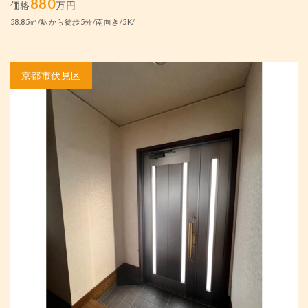
880
価格
万円
58.85㎡/駅から徒歩5分/南向き/5K/
京都市伏見区