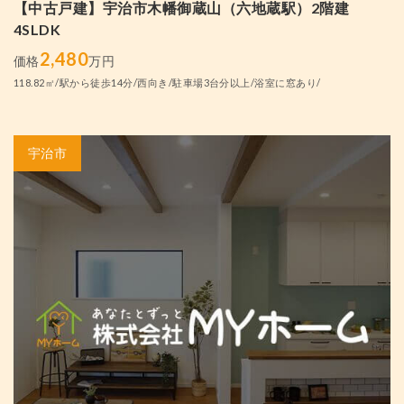
【中古戸建】宇治市木幡御蔵山（六地蔵駅）2階建
4SLDK
2,480
価格
万円
118.82㎡/駅から徒歩14分/西向き/駐車場3台分以上/浴室に窓あり/
宇治市