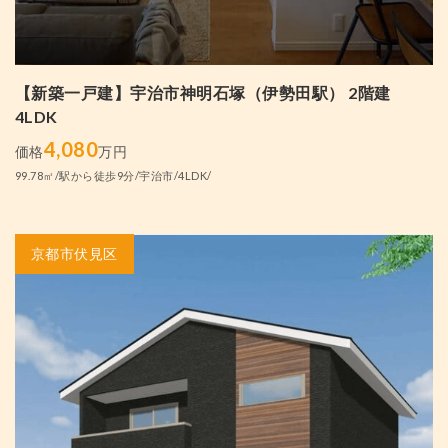
【新築一戸建】宇治市神明石塚（伊勢田駅） 2階建
4LDK
4,080
価格
万円
99.78㎡/駅から徒歩9分/宇治市/4LDK/
京都市伏見区