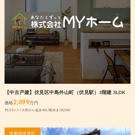
【中古戸建】伏見区中島外山町（伏見駅）3階建 3LDK
2,099
価格
万円
93.15㎡/バス停から徒歩4分/南向き/3LDK/
京都市伏見区