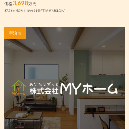
3,698
価格
万円
87.76㎡/駅から徒歩11分/宇治市/3SLDK/
宇治市