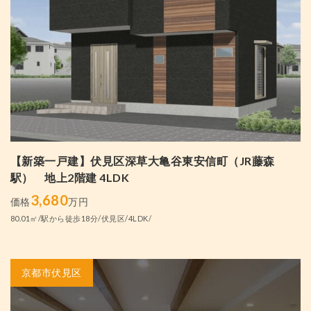
【新築一戸建】伏見区深草大亀谷東安信町（JR藤森
駅） 地上2階建 4LDK
3,680
価格
万円
80.01㎡/駅から徒歩18分/伏見区/4LDK/
京都市伏見区