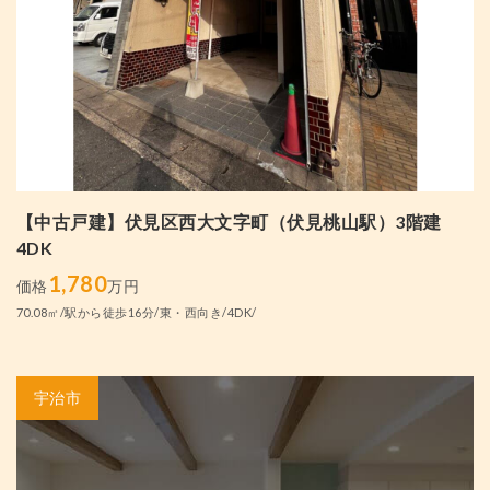
【中古戸建】伏見区西大文字町（伏見桃山駅）3階建
4DK
1,780
価格
万円
70.08㎡/駅から徒歩16分/東・西向き/4DK/
宇治市