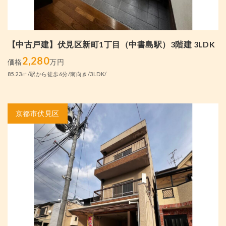
【中古戸建】伏見区新町1丁目（中書島駅）3階建 3LDK
2,280
価格
万円
85.23㎡/駅から徒歩6分/南向き/3LDK/
京都市伏見区