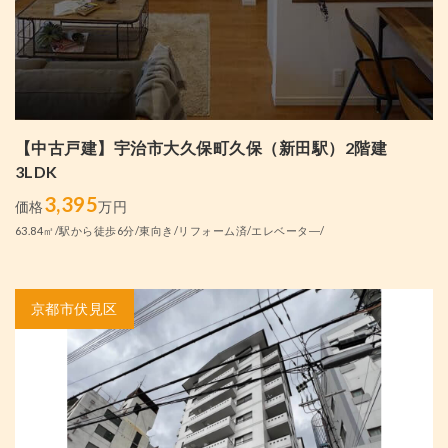
【中古戸建】宇治市大久保町久保（新田駅）2階建
3LDK
3,395
価格
万円
63.84㎡/駅から徒歩6分/東向き/リフォーム済/エレベータ―/
京都市伏見区