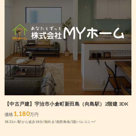
【中古戸建】宇治市小倉町新田島（向島駅）2階建 3DK
1,180
価格
万円
58.32㎡/駅から徒歩18分/南向き/南西角地/2面バルコニー/