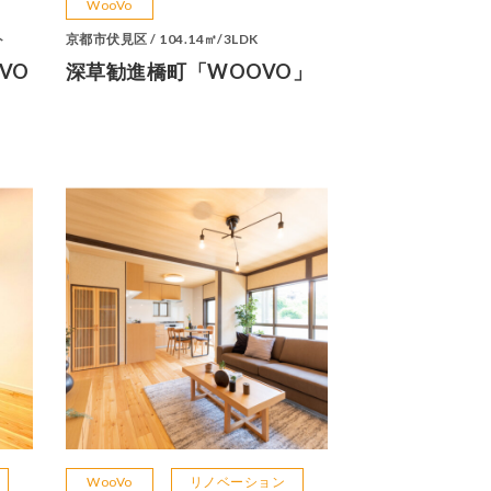
WooVo
ト
京都市伏見区 / 104.14㎡/3LDK
VO
深草勧進橋町「WOOVO」
WooVo
リノベーション