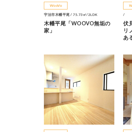
WooVo
W
宇治市木幡平尾 / 75.73㎡/2LDK
/
木幡平尾「WOOVO無垢の
伏
家」
リ
あ