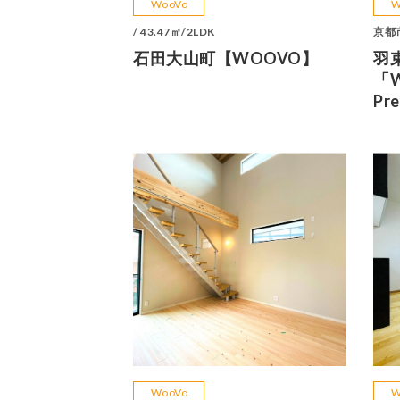
WooVo
W
/ 43.47㎡/2LDK
京都市
石田大山町【WOOVO】
羽
「W
Pr
WooVo
W