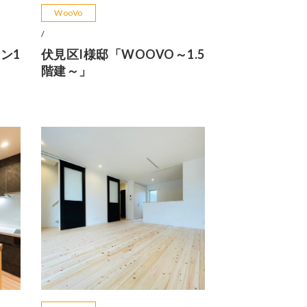
WooVo
/
ン1
伏見区I様邸「WOOVO～1.5
階建～」