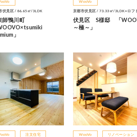
ooVo
WooVo
伏見区 / 86.65㎡/3LDK
京都市伏見区 / 73.33㎡/3LDK+ロフ
束師鴨川町
伏見区 S様邸 「WOO
OOVO×tsumiki
～極～」
emium」
ooVo
注文住宅
WooVo
リノベーション