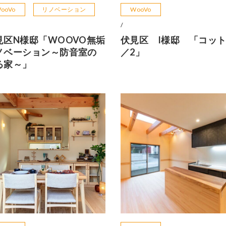
ooVo
リノベーション
WooVo
/
見区N様邸「WOOVO無垢
伏見区 I様邸 「コット
ノベーション～防音室の
／2」
る家～」