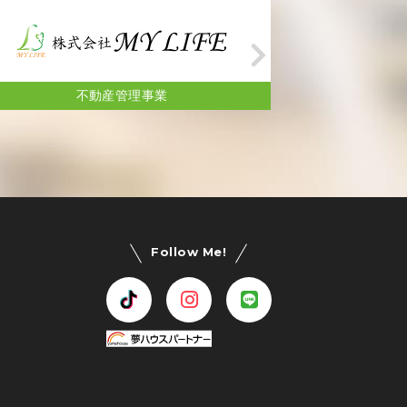
フィットネス事業
不
Follow Me!